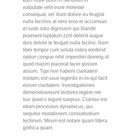
eum iriure dolor in hendrerit in
vulputate velit esse molestie
consequat, vel illum dolore eu feugiat
nulla facilisis at vero eros et accumsan
et iusto odio dignissim qui blandit
praesent luptatum zzril delenit augue
duis dolore te feugait nulla facilisi. Nam
liber tempor cum soluta nobis eleifend
option congue nihil imperdiet doming id
quod mazim placerat facer possim
assum. Typi non habent claritatem
insitam; est usus legentis in iis qui facit
eorum claritatem. Investigationes
demonstraverunt lectores legere me
lius quod ii legunt saepius. Claritas est
etiam processus dynamicus, qui
sequitur mutationem consuetudium
lectorum. Mirum est notare quam littera
gothica quam